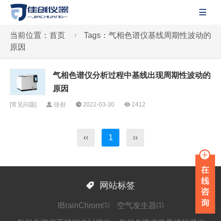

当前位置：
首页
Tags：气相色谱仪基线周期性波动的

原因
气相色谱仪分析过程中基线出现周期性波动的
原因
[
常见问题
]
佳创
2022-03-30
2412
‹‹
1
››

网站标签
IBrainChrom
(1)
空气发生器
(1)