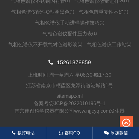
气相色谱仪不锈钢内衬管
(1)
气相色谱仪微量进样器
(1)
气相色谱仪配件O型圈黑色
(1)
气相色谱重复性不好
(1)
气相色谱仪手动进样操作技巧
(1)
气相色谱仪配件压力表
(1)
气相色谱仪不开载气对色谱影响
(1)
气相色谱仪工作站
(1)

15261878859
上班时间 周一至周六 早08:30-晚17:30
江苏省南京市栖霞区龙潭街道港城路1号
sitemap.xml
备案号:
苏ICP备2022010196号-1
南京佳创科学仪器有限公司www.njjcyq.com发生器
拨打电话
咨询QQ
添加微信
󦁁
󦊱
󦘑