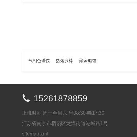
气相色谱仪
热熔胶棒
聚金船锚

15261878859
上班时间 周一至周六 早08:30-晚17:30
江苏省南京市栖霞区龙潭街道港城路1号
sitemap.xml