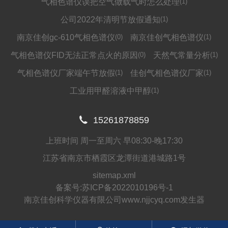
气相色谱仪误把空气做载气时怎么处理
(1)
公司2022年清明节放假通知
(1)
南京佳创gc-610气相色谱仪
(0)
南京佳创气相色谱仪
(1)
气相色谱仪FID无法正常点火的原因
(0)
天然气常量分析
(1)
气相色谱仪厂家端午节放假
(1)
佳创气相色谱仪厂家
(1)
工业用甲醛溶液中甲醇
(1)

15261878859
上班时间 周一至周六 早08:30-晚17:30
江苏省南京市栖霞区龙潭街道港城路1号
sitemap.xml
备案号:
苏ICP备2022010196号-1
南京佳创科学仪器有限公司www.njjcyq.com发生器